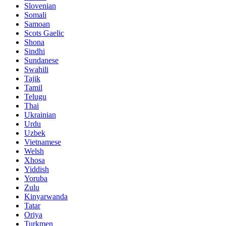
Slovenian
Somali
Samoan
Scots Gaelic
Shona
Sindhi
Sundanese
Swahili
Tajik
Tamil
Telugu
Thai
Ukrainian
Urdu
Uzbek
Vietnamese
Welsh
Xhosa
Yiddish
Yoruba
Zulu
Kinyarwanda
Tatar
Oriya
Turkmen