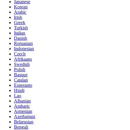
Japanese
Korean
Arabic
Irish
Greek
Turkish
Italian
Danish
Romanian
Indonesian
Czech
Afrikaans
Swedish
Polish
Basque
Catalan
Esperanto
Hindi
Lao
Albanian
Amharic
Armenian
Azerbaijani
Belarusian
Bengali