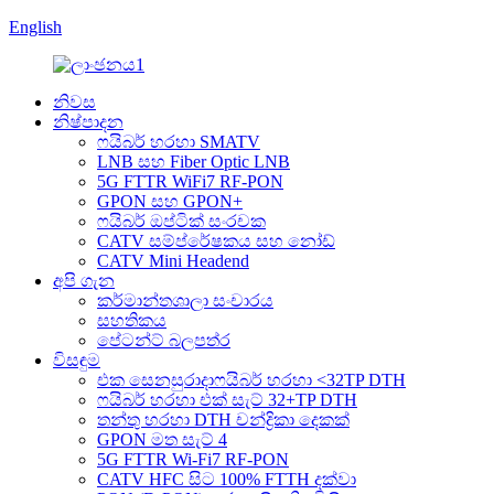
English
නිවස
නිෂ්පාදන
ෆයිබර් හරහා SMATV
LNB සහ Fiber Optic LNB
5G FTTR WiFi7 RF-PON
GPON සහ GPON+
ෆයිබර් ඔප්ටික් සංරචක
CATV සම්ප්රේෂකය සහ නෝඩ්
CATV Mini Headend
අපි ගැන
කර්මාන්තශාලා සංචාරය
සහතිකය
පේටන්ට් බලපත්ර
විසඳුම
එක සෙනසුරාදාෆයිබර් හරහා <32TP DTH
ෆයිබර් හරහා එක් සැට් 32+TP DTH
තන්තු හරහා DTH චන්ද්‍රිකා දෙකක්
GPON මත සැට් 4
5G FTTR Wi-Fi7 RF-PON
CATV HFC සිට 100% FTTH දක්වා