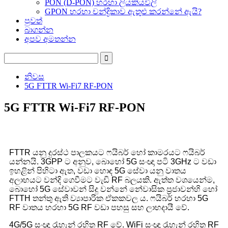
PON (D-PON) හරහා ලියකියවිලි
GPON හරහා චන්ද්‍රිකාව ඇතුළු කරන්නේ ඇයි?
පුවත්
බාගන්න
අපව අමතන්න
නිවස
5G FTTR Wi-Fi7 RF-PON
5G FTTR Wi-Fi7 RF-PON
FTTR යනු දුරස්ථ පාලකයට ෆයිබර් හෝ කාමරයට ෆයිබර්
යන්නයි. 3GPP ට අනුව, බොහෝ 5G සංඥා පටි 3GHz ට වඩා
ඉහළින් පිහිටා ඇත, වඩා හොඳ 5G සේවා යනු වාතය
අලාභයට වන්දි ගෙවීමට වැඩි RF බලයකි. ඇත්ත වශයෙන්ම,
බොහෝ 5G සේවාවන් සිදු වන්නේ නේවාසික ප්‍රජාවන්හි හෝ
FTTH තන්තු ඇති ව්‍යාපාරික ඒකකවල ය. ෆයිබර් හරහා 5G
RF වාතය හරහා 5G RF වඩා පහසු සහ ලාභදායී වේ.
4G/5G සංඥා රැහැන් රහිත RF වේ. WiFi සංඥා රැහැන් රහිත RF