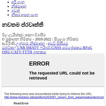
අපි ගැන
නිෂ්පාදන
පුවත්
නිතර අසන පැන
නවතම ප්රවෘත්ති
මිල ලැයිස්තුව සඳහා විමසීම
© ප්‍රකාශන හිමිකම - 2010-2022 : සියලුම හිමිකම්
ඇවිරිණි.
උණුසුම් නිෂ්පාදන
-
අඩවි සිතියම
ඔප්ටිකල් LNB
,
SMATV ෆයිබර්
,
GNSS සම්ප්‍රේෂකය
,
RFoG
ONU
,
CATV FTTH ග්‍රාහකය