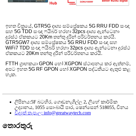
ඉහත චිත්‍රයේ, GTR5G දෘශ්‍ය සම්ප්‍රේෂකය 5G RRU FDD සංඥා
සහ 5G TDD සංඥා ෆයිබර් හරහා 32pcs දෘශ්‍ය ඇන්ටෙනා
දුරස්ථ ඒකකයට 20Km තන්තු දුරින් පරිවර්තනය කරයි.
GTR5GW7 දෘශ්‍ය සම්ප්‍රේෂකය 5G RRU FDD සංඥා සහ
WiFi7 TDD සංඥා ෆයිබර් හරහා 32pcs දෘශ්‍ය ඇන්ටෙනා දුරස්ථ
ඒකකයට 20Km තන්තු දුරින් පරිවර්තනය කරයි.
FTTH ග්‍රාහකයා GPON හෝ XGPON ස්ථාපනය කර ඇත්නම්,
අපට ඉහත 5G RF GPON හෝ XGPON පද්ධතියට ඇතුළු කළ
හැක.
ලිපිනය:
5F බටහිර, ගොඩනැගිල්ල 2, ලිහේ කාර්මික
උද්‍යානය, 1055 සොංබායි පාර, ෂෙන්සෙන් 518055, චීනය
විද්‍යුත් තැපෑල:
info@greatwaytech.com
තොරතුරු