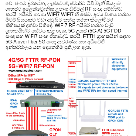
වේ. ජංගම දුරකථන, ලැප්ටොප්, ස්මාර්ට් ටීවී වැනි සියලුම
ගෘහස්ථ ඉලෙක්ට්‍රොනික උපාංග ඩිජිටල් RF සංඥා සම්බන්ධ
කරයි. ෆයිබර් හරහා WiFi7 WiFi7 හි සේවා අරය වාතය හරහා
මීටර් සියයකට වඩා අඩු සිට තන්තු හරහා කිලෝමීටර
කිහිපයක් දක්වා විහිදේ. WiFi7 RF ෆයිබර් හරහා වැඩි
ග්‍රාහකයින්ට සේවය කළ හැක. 5G උසස් (5G-A) 5G FDD
සංඥා සහ WiFi7 සංඥා ඒකාබද්ධ කරයි. FTTH ග්‍රාහකයින් සඳහා
5G-A over fiber 5G සංඥා ආවරණය සහ අධිවේගී
අන්තර්ජාලය යන දෙකෙහිම ප්‍රතිලාභ ඇත.