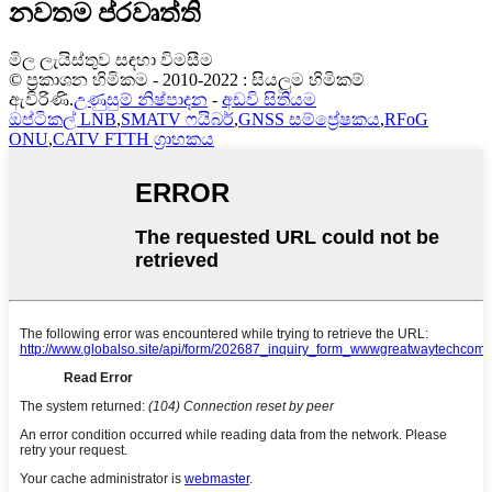
නවතම ප්රවෘත්ති
මිල ලැයිස්තුව සඳහා විමසීම
© ප්‍රකාශන හිමිකම - 2010-2022 : සියලුම හිමිකම්
ඇවිරිණි.
උණුසුම් නිෂ්පාදන
-
අඩවි සිතියම
ඔප්ටිකල් LNB
,
SMATV ෆයිබර්
,
GNSS සම්ප්‍රේෂකය
,
RFoG
ONU
,
CATV FTTH ග්‍රාහකය