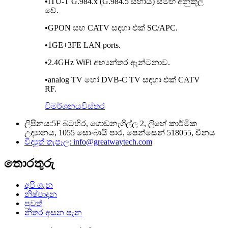
•
ITU-T G.984.x (G.984.5 සහාය) සමඟ අනුකූල
වේ.
•
GPON සහ CATV සඳහා එක් SC/APC.
•
1GE+3FE LAN ports.
•
2.4GHz WiFi අභ්‍යන්තර ඇන්ටනාව.
•
analog TV හෝ DVB-C TV සඳහා එක් CATV
RF.
විමර්ශනය
විස්තර
ලිපිනය:
5F බටහිර, ගොඩනැගිල්ල 2, ලිහේ කාර්මික
උද්‍යානය, 1055 සොංබායි පාර, ෂෙන්සෙන් 518055, චීනය
විද්‍යුත් තැපෑල:
info@greatwaytech.com
තොරතුරු
අපි ගැන
නිෂ්පාදන
පුවත්
නිතර අසන පැන