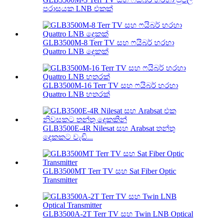
පරාසයක LNB එකක්
GLB3500M-8 Terr TV සහ ෆයිබර් හරහා
Quattro LNB දෙකක්
GLB3500M-16 Terr TV සහ ෆයිබර් හරහා
Quattro LNB හතරක්
GLB3500E-4R Nilesat සහ Arabsat තන්තු
දෙකකට වැඩි...
GLB3500MT Terr TV සහ Sat Fiber Optic
Transmitter
GLB3500A-2T Terr TV සහ Twin LNB Optical