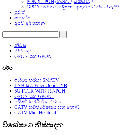
PON (D-PON) හරහා ලියකියවිලි
GPON හරහා චන්ද්‍රිකාව ඇතුළු කරන්නේ ඇයි?
පුවත්
බාගන්න
අපව අමතන්න
නිවස
නිෂ්පාදන
GPON සහ GPON+
වර්ග
ෆයිබර් හරහා SMATV
LNB සහ Fiber Optic LNB
5G FTTR WiFi7 RF-PON
GPON සහ GPON+
ෆයිබර් ඔප්ටික් සංරචක
CATV සම්ප්රේෂකය සහ නෝඩ්
CATV Mini Headend
විශේෂාංග නිෂ්පාදන