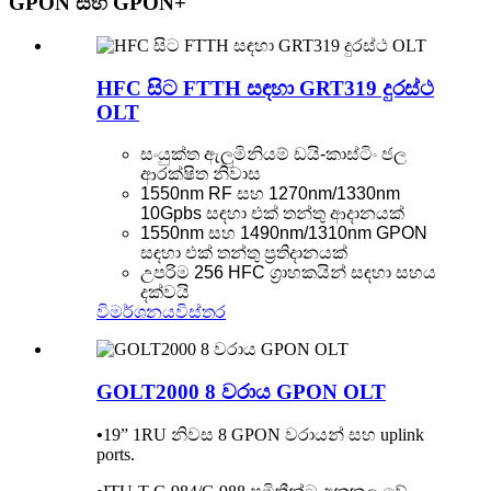
GPON සහ GPON+
HFC සිට FTTH සඳහා GRT319 දුරස්ථ
OLT
සංයුක්ත ඇලුමිනියම් ඩයි-කාස්ටිං ජල
ආරක්ෂිත නිවාස
1550nm RF සහ 1270nm/1330nm
10Gpbs සඳහා එක් තන්තු ආදානයක්
1550nm සහ 1490nm/1310nm GPON
සඳහා එක් තන්තු ප්‍රතිදානයක්
උපරිම 256 HFC ග්‍රාහකයින් සඳහා සහය
දක්වයි
විමර්ශනය
විස්තර
GOLT2000 8 වරාය GPON OLT
•
19” 1RU නිවස 8 GPON වරායන් සහ uplink
ports.