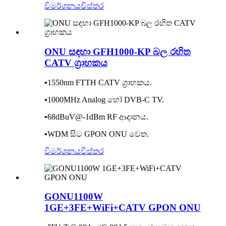
විමර්ශනය
විස්තර
ONU සඳහා GFH1000-KP බල රහිත
CATV ග්‍රාහකය
•
1550nm FTTH CATV ග්‍රාහකය.
•
1000MHz Analog හෝ DVB-C TV.
•
68dBuV@-1dBm RF ආදානය.
•
WDM සිට GPON ONU වෙත.
විමර්ශනය
විස්තර
GONU1100W
1GE+3FE+WiFi+CATV GPON ONU