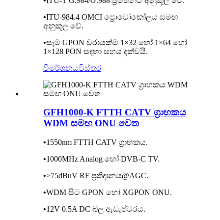
•
ITU-T G.984/G.988 ප්‍රමිතීන්ට අනුකූල වේ.
•
ITU-984.4 OMCI ප්‍රොටෝකෝලය සමඟ
අනුකූල වේ.
•
සෑම GPON වරායක්ම 1×32 හෝ 1×64 හෝ
1×128 PON සඳහා සහය දක්වයි.
විමර්ශනය
විස්තර
GFH1000-K FTTH CATV ග්‍රාහකය
WDM සමඟ ONU වෙත
•
1550nm FTTH CATV ග්‍රාහකය.
•
1000MHz Analog හෝ DVB-C TV.
•
>75dBuV RF ප්‍රතිදානය@AGC.
•
WDM සිට GPON හෝ XGPON ONU.
•
12V 0.5A DC බල ඇඩැප්ටරය.