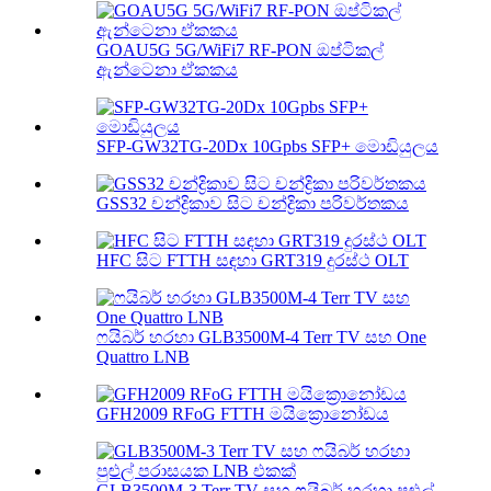
GOAU5G 5G/WiFi7 RF-PON ඔප්ටිකල්
ඇන්ටෙනා ඒකකය
SFP-GW32TG-20Dx 10Gpbs SFP+ මොඩියුලය
GSS32 චන්ද්‍රිකාව සිට චන්ද්‍රිකා පරිවර්තකය
HFC සිට FTTH සඳහා GRT319 දුරස්ථ OLT
ෆයිබර් හරහා GLB3500M-4 Terr TV සහ One
Quattro LNB
GFH2009 RFoG FTTH මයික්‍රොනෝඩය
GLB3500M-3 Terr TV සහ ෆයිබර් හරහා පුළුල්