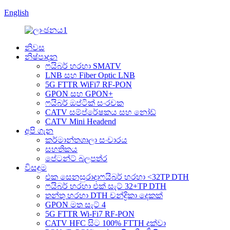
English
නිවස
නිෂ්පාදන
ෆයිබර් හරහා SMATV
LNB සහ Fiber Optic LNB
5G FTTR WiFi7 RF-PON
GPON සහ GPON+
ෆයිබර් ඔප්ටික් සංරචක
CATV සම්ප්රේෂකය සහ නෝඩ්
CATV Mini Headend
අපි ගැන
කර්මාන්තශාලා සංචාරය
සහතිකය
පේටන්ට් බලපත්ර
විසඳුම
එක සෙනසුරාදාෆයිබර් හරහා <32TP DTH
ෆයිබර් හරහා එක් සැට් 32+TP DTH
තන්තු හරහා DTH චන්ද්‍රිකා දෙකක්
GPON මත සැට් 4
5G FTTR Wi-Fi7 RF-PON
CATV HFC සිට 100% FTTH දක්වා