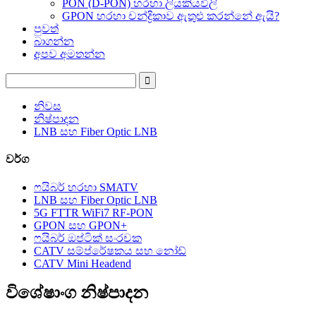
PON (D-PON) හරහා ලියකියවිලි
GPON හරහා චන්ද්‍රිකාව ඇතුළු කරන්නේ ඇයි?
පුවත්
බාගන්න
අපව අමතන්න
නිවස
නිෂ්පාදන
LNB සහ Fiber Optic LNB
වර්ග
ෆයිබර් හරහා SMATV
LNB සහ Fiber Optic LNB
5G FTTR WiFi7 RF-PON
GPON සහ GPON+
ෆයිබර් ඔප්ටික් සංරචක
CATV සම්ප්රේෂකය සහ නෝඩ්
CATV Mini Headend
විශේෂාංග නිෂ්පාදන