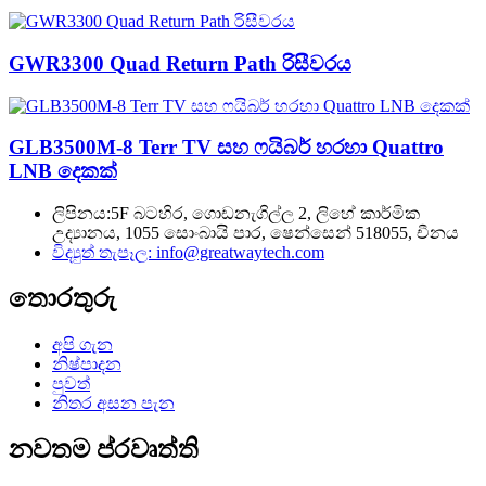
GWR3300 Quad Return Path රිසීවරය
GLB3500M-8 Terr TV සහ ෆයිබර් හරහා Quattro
LNB දෙකක්
ලිපිනය:
5F බටහිර, ගොඩනැගිල්ල 2, ලිහේ කාර්මික
උද්‍යානය, 1055 සොංබායි පාර, ෂෙන්සෙන් 518055, චීනය
විද්‍යුත් තැපෑල:
info@greatwaytech.com
තොරතුරු
අපි ගැන
නිෂ්පාදන
පුවත්
නිතර අසන පැන
නවතම ප්රවෘත්ති