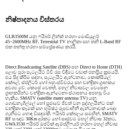
නිෂ්පාදනය විස්තරය
GLB3500M යනු ෆයිබර් ලින්ක් හරහා මොඩියුලර්
45~2600MHz RF, Terrestrial TV නාලිකා සහ තනි L-Band RF
එක තන්තු හරහා සම්ප්‍රේෂණය කරයි.
Direct Broadcasting Satellite (DBS) සහ Direct to Home (DTH)
ලොව පුරා සැටලයිට් ටීවී රස විඳීමට වඩාත් ජනප්‍රිය ක්‍රමයයි.
එය සිදු කිරීම සඳහා, සැටලයිට් ඇන්ටනාව, කොක්සියල්
කේබල්, ස්ප්ලිටර් හෝ බහු-ස්විචරය සහ චන්ද්‍රිකා ග්‍රාහකය
අවශ්‍ය වේ. කෙසේ වෙතත්, මහල් නිවාසවල වෙසෙන
ග්‍රාහකයින්ට චන්ද්‍රිකා ඇන්ටෙනා ස්ථාපනය අපහසු විය
හැකිය. SMATV (satellite mater antenna TV) යනු
ගොඩනැගිල්ලේ හෝ ප්‍රජාවේ ජීවත් වන පුද්ගලයින්ට එක්
චන්ද්‍රිකා කෑමක් සහ භූමිෂ්ඨ රූපවාහිනී ඇන්ටනාවක් බෙදා
ගැනීමට හොඳ විසඳුමකි. ෆයිබර් කේබලය සමඟින්, SMATV
RF සංඥාව 30Km දුරකට හෝ සෘජුවම මහල් නිවාස 32කට,
GWA3530 ෆයිබර් ඔප්ටික් ඇම්ප්ලිෆයර් හරහා මහල් නිවාස