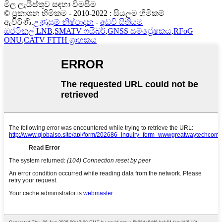
මිල ලැයිස්තුව සඳහා විමසීම
© ප්‍රකාශන හිමිකම - 2010-2022 : සියලුම හිමිකම්
ඇවිරිණි.
උණුසුම් නිෂ්පාදන
-
අඩවි සිතියම
ඔප්ටිකල් LNB
,
SMATV ෆයිබර්
,
GNSS සම්ප්‍රේෂකය
,
RFoG
ONU
,
CATV FTTH ග්‍රාහකය