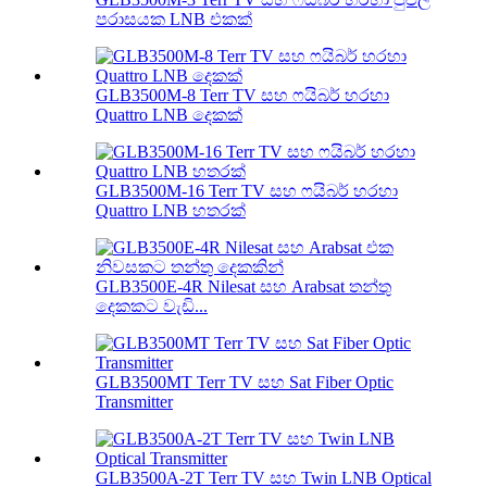
පරාසයක LNB එකක්
GLB3500M-8 Terr TV සහ ෆයිබර් හරහා
Quattro LNB දෙකක්
GLB3500M-16 Terr TV සහ ෆයිබර් හරහා
Quattro LNB හතරක්
GLB3500E-4R Nilesat සහ Arabsat තන්තු
දෙකකට වැඩි...
GLB3500MT Terr TV සහ Sat Fiber Optic
Transmitter
GLB3500A-2T Terr TV සහ Twin LNB Optical