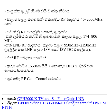
• සංයුක්ත ඇලුමිනියම් ඩයි වාත්තු නිවාස.
• කලාප පළල සමග තනි ඒකාබද්ධ RF ආදානය:45~2600MHz
හෝ.
• වෙන් වූ RF යෙදවුම් දෙකක්, ඇතුළුව:
-එක් භූමිෂ්ඨ රූපවාහිනී ආදානයක්, කලාප පළල: 174 -806
MHz.
-එක් LNB RF ආදානය, කලාප පළල: 950MHz~2150MHz
(ඉල්ලීම මත LNB සඳහා 13V හෝ 18V DC විකල්පය).
• එක් RF ප්‍රතිදාන තොටක්.
• ඉහළ රේඛීය 1550nm සිසිල් නොකළ DFB ලේසර් සහ
ෆොටෝඩයෝඩය.
• අඩු ශබ්ද RF Gain Control පරිපථය.
පෙර:
GFH2000-K TV සහ Sat Fiber Optic LNB
ඊළඟ:
GPON සමඟ GLB3500M-4D චන්ද්‍රිකා හතරක් DWDM
FTTH