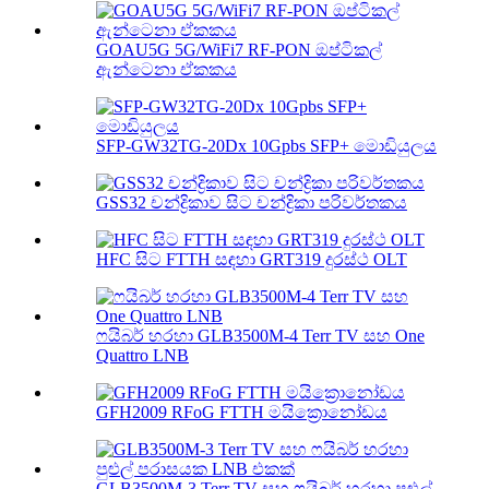
GOAU5G 5G/WiFi7 RF-PON ඔප්ටිකල්
ඇන්ටෙනා ඒකකය
SFP-GW32TG-20Dx 10Gpbs SFP+ මොඩියුලය
GSS32 චන්ද්‍රිකාව සිට චන්ද්‍රිකා පරිවර්තකය
HFC සිට FTTH සඳහා GRT319 දුරස්ථ OLT
ෆයිබර් හරහා GLB3500M-4 Terr TV සහ One
Quattro LNB
GFH2009 RFoG FTTH මයික්‍රොනෝඩය
GLB3500M-3 Terr TV සහ ෆයිබර් හරහා පුළුල්