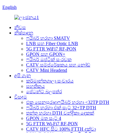
English
නිවස
නිෂ්පාදන
ෆයිබර් හරහා SMATV
LNB සහ Fiber Optic LNB
5G FTTR WiFi7 RF-PON
GPON සහ GPON+
ෆයිබර් ඔප්ටික් සංරචක
CATV සම්ප්රේෂකය සහ නෝඩ්
CATV Mini Headend
අපි ගැන
කර්මාන්තශාලා සංචාරය
සහතිකය
පේටන්ට් බලපත්ර
විසඳුම
එක සෙනසුරාදාෆයිබර් හරහා <32TP DTH
ෆයිබර් හරහා එක් සැට් 32+TP DTH
තන්තු හරහා DTH චන්ද්‍රිකා දෙකක්
GPON මත සැට් 4
5G FTTR Wi-Fi7 RF-PON
CATV HFC සිට 100% FTTH දක්වා