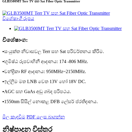
GLB3500MT Terr TV සහ Sat Fiber Optic Transmitter
විශේෂාංග:
•
සංයුක්ත නිවාසවල Terr සහ Sat පරිවර්තනය කිරීම.
•
භූමිෂ්ඨ රූපවාහිනී ආදානය: 174 -806 MHz.
•
චන්ද්‍රිකා RF ආදානය: 950MHz~2150MHz.
•
ඉල්ලීම මත LNB වෙත 13V හෝ 18V DC.
•
AGC සහ GaAs අඩු ශබ්ද පරිපථය.
•
1550nm සිසිල් නොකළ DFB ලේසර් ප්රතිදානය.
මිල කැඳවීම
PDF ලෙස බාගන්න
නිෂ්පාදන විස්තර