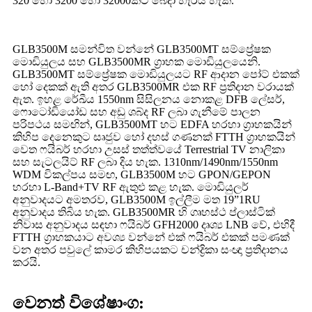
320 හෝ 3200 හෝ 32000කට බෙදා හැරිය හැක.
GLB3500M සමන්විත වන්නේ GLB3500MT සම්ප්‍රේෂක
මොඩියුලය සහ GLB3500MR ග්‍රාහක මොඩියුලයෙනි.
GLB3500MT සම්ප්‍රේෂක මොඩියුලයට RF ආදාන පෝට් එකක්
හෝ දෙකක් ඇති අතර GLB3500MR එක RF ප්‍රතිදාන වරායක්
ඇත. ඉහළ රේඛීය 1550nm සිසිලනය නොකළ DFB ලේසර්,
ෆොටෝඩියෝඩ සහ අඩු ශබ්ද RF ලබා ගැනීමේ පාලන
පරිපථය සමඟින්, GLB3500MT හට EDFA හරහා ග්‍රාහකයින්
කිහිප දෙනෙකුට සෘජුව හෝ දහස් ගණනක් FTTH ග්‍රාහකයින්
වෙත ෆයිබර් හරහා උසස් තත්ත්වයේ Terrestrial TV නාලිකා
සහ සැටලයිට් RF ලබා දිය හැක. 1310nm/1490nm/1550nm
WDM විකල්පය සමඟ, GLB3500M හට GPON/GEPON
හරහා L-Band+TV RF ඇතුළු කළ හැක. මොඩියුලර්
අනුවාදයට අමතරව, GLB3500M ඉල්ලීම මත 19”1RU
අනුවාදය තිබිය හැක. GLB3500MR හි ගෘහස්ථ ප්ලාස්ටික්
නිවාස අනුවාදය සඳහා ෆයිබර් GFH2000 දෘශ්‍ය LNB වේ, එහිදී
FTTH ග්‍රාහකයාට අවශ්‍ය වන්නේ එක් ෆයිබර් එකක් පමණක්
වන අතර පවුලේ කාමර කිහිපයකට චන්ද්‍රිකා සංඥා ප්‍රතිදානය
කරයි.
වෙනත් විශේෂාංග: