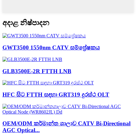
අදාළ නිෂ්පාදන
GWT3500 1550nm CATV සම්ප්‍රේෂකය
GLB3500E-2R FTTH LNB
HFC සිට FTTH සඳහා GRT319 දුරස්ථ OLT
OEM/ODM කර්මාන්ත ශාලාව CATV Bi-Directional
AGC Optical...