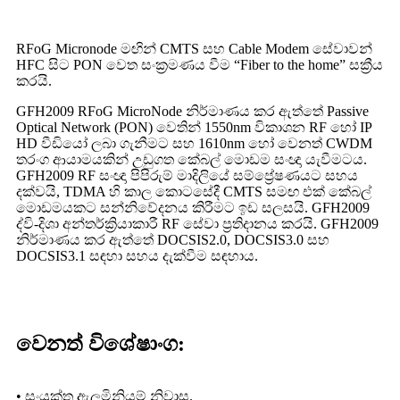
RFoG Micronode මඟින් CMTS සහ Cable Modem සේවාවන්
HFC සිට PON වෙත සංක්‍රමණය වීම “Fiber to the home” සක්‍රීය
කරයි.
GFH2009 RFoG MicroNode නිර්මාණය කර ඇත්තේ Passive
Optical Network (PON) වෙතින් 1550nm විකාශන RF හෝ IP
HD වීඩියෝ ලබා ගැනීමට සහ 1610nm හෝ වෙනත් CWDM
තරංග ආයාමයකින් උඩුගත කේබල් මොඩම සංඥා යැවීමටය.
GFH2009 RF සංඥා පිපිරුම් මාදිලියේ සම්ප්‍රේෂණයට සහය
දක්වයි, TDMA හි කාල කොටසේදී CMTS සමඟ එක් කේබල්
මොඩමයකට සන්නිවේදනය කිරීමට ඉඩ සලසයි. GFH2009
ද්වි-දිශා අන්තර්ක්‍රියාකාරී RF සේවා ප්‍රතිදානය කරයි. GFH2009
නිර්මාණය කර ඇත්තේ DOCSIS2.0, DOCSIS3.0 සහ
DOCSIS3.1 සඳහා සහය දැක්වීම සඳහාය.
වෙනත් විශේෂාංග:
• සංයුක්ත ඇලුමිනියම් නිවාස.