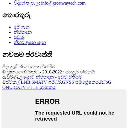
විද්‍යුත් තැපෑල:
info@greatwaytech.com
තොරතුරු
අපි ගැන
නිෂ්පාදන
පුවත්
නිතර අසන පැන
නවතම ප්රවෘත්ති
මිල ලැයිස්තුව සඳහා විමසීම
© ප්‍රකාශන හිමිකම - 2010-2022 : සියලුම හිමිකම්
ඇවිරිණි.
උණුසුම් නිෂ්පාදන
-
අඩවි සිතියම
ඔප්ටිකල් LNB
,
SMATV ෆයිබර්
,
GNSS සම්ප්‍රේෂකය
,
RFoG
ONU
,
CATV FTTH ග්‍රාහකය