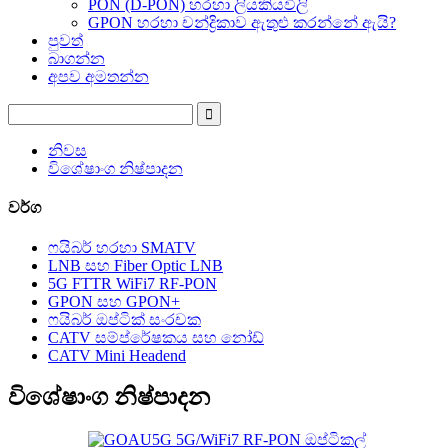
PON (D-PON) හරහා ලියකියවිලි
GPON හරහා චන්ද්‍රිකාව ඇතුළු කරන්නේ ඇයි?
පුවත්
බාගන්න
අපව අමතන්න
නිවස
විශේෂාංග නිෂ්පාදන
වර්ග
ෆයිබර් හරහා SMATV
LNB සහ Fiber Optic LNB
5G FTTR WiFi7 RF-PON
GPON සහ GPON+
ෆයිබර් ඔප්ටික් සංරචක
CATV සම්ප්රේෂකය සහ නෝඩ්
CATV Mini Headend
විශේෂාංග නිෂ්පාදන