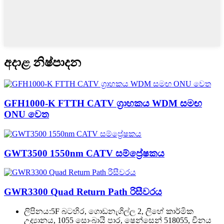
අදාළ නිෂ්පාදන
GFH1000-K FTTH CATV ග්‍රාහකය WDM සමඟ
ONU වෙත
GWT3500 1550nm CATV සම්ප්‍රේෂකය
GWR3300 Quad Return Path රිසීවරය
ලිපිනය:
5F බටහිර, ගොඩනැගිල්ල 2, ලිහේ කාර්මික
උද්‍යානය, 1055 සොංබායි පාර, ෂෙන්සෙන් 518055, චීනය