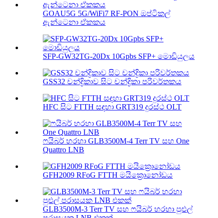
GOAU5G 5G/WiFi7 RF-PON ඔප්ටිකල්
ඇන්ටෙනා ඒකකය
SFP-GW32TG-20Dx 10Gpbs SFP+ මොඩියුලය
GSS32 චන්ද්‍රිකාව සිට චන්ද්‍රිකා පරිවර්තකය
HFC සිට FTTH සඳහා GRT319 දුරස්ථ OLT
ෆයිබර් හරහා GLB3500M-4 Terr TV සහ One
Quattro LNB
GFH2009 RFoG FTTH මයික්‍රොනෝඩය
GLB3500M-3 Terr TV සහ ෆයිබර් හරහා පුළුල්
පරාසයක LNB එකක්