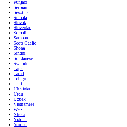
Punjabi
Serbian
Sesotho
Sinhala
Slovak
Slovenian
Somali
Samoan
Scots Gaelic
Shona
Sindhi
Sundanese
Swahili
Tajik
Tamil
Telugu
Thai
Ukrainian
Urdu
Uzbek
Vietnamese
Welsh
Xhosa
Yiddish
Yoruba