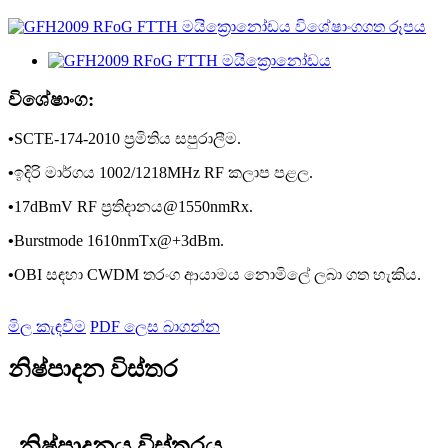
විශේෂාංග:
•
SCTE-174-2010 ප්‍රමිතිය සපුරාලීම.
•
ඉදිරි මාර්ගය 1002/1218MHz RF කලාප පළල.
•
17dBmV RF ප්‍රතිදානය@1550nmRx.
•
Burstmode 1610nmTx@+3dBm.
•
OBI සඳහා CWDM තරංග ආයාමය නොමිලේ ලබා ගත හැකිය.
මිල කැඳවීම
PDF ලෙස බාගන්න
නිෂ්පාදන විස්තර
නිෂ්පාදනය විස්තරය