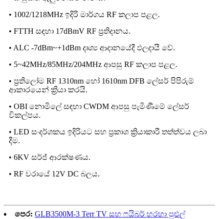
• 1002/1218MHz ඉදිරි මාර්ගය RF කලාප පළල.
• FTTH සඳහා 17dBmV RF ප්‍රතිදානය.
• ALC -7dBm~+1dBm දෘශ්‍ය ආදානයේදී ඵලදායී වේ.
• 5~42MHz/85MHz/204MHz ආපසු RF කලාප පළල.
• ප්‍රතිලෝම RF 1310nm හෝ 1610nm DFB ලේසර් පිපිරුම්
ආකාරයෙන් ක්‍රියා කරයි.
• OBI නොමිලේ සඳහා CWDM ආපසු පැමිණීමේ ලේසර්
විකල්පය.
• LED සංදර්ශකය ඉදිරියට සහ ප්‍රකාශ ක්‍රියාකාරී තත්ත්වය ලබා
දීම.
• 6KV සර්ජ් ආරක්ෂණය.
• RF වරායේ 12V DC බලය.
පෙර:
GLB3500M-3 Terr TV සහ ෆයිබර් හරහා පුළුල්