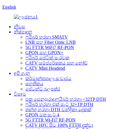
English
නිවස
නිෂ්පාදන
ෆයිබර් හරහා SMATV
LNB සහ Fiber Optic LNB
5G FTTR WiFi7 RF-PON
GPON සහ GPON+
ෆයිබර් ඔප්ටික් සංරචක
CATV සම්ප්රේෂකය සහ නෝඩ්
CATV Mini Headend
අපි ගැන
කර්මාන්තශාලා සංචාරය
සහතිකය
පේටන්ට් බලපත්ර
විසඳුම
එක සෙනසුරාදාෆයිබර් හරහා <32TP DTH
ෆයිබර් හරහා එක් සැට් 32+TP DTH
තන්තු හරහා DTH චන්ද්‍රිකා දෙකක්
GPON මත සැට් 4
5G FTTR Wi-Fi7 RF-PON
CATV HFC සිට 100% FTTH දක්වා