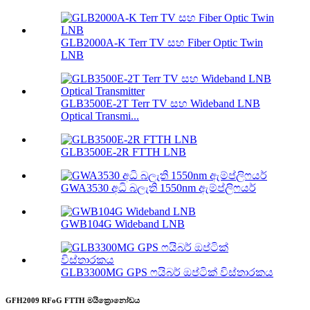
GLB2000A-K Terr TV සහ Fiber Optic Twin
LNB
GLB3500E-2T Terr TV සහ Wideband LNB
Optical Transmi...
GLB3500E-2R FTTH LNB
GWA3530 අධි බලැති 1550nm ඇම්ප්ලිෆයර්
GWB104G Wideband LNB
GLB3300MG GPS ෆයිබර් ඔප්ටික් විස්තාරකය
GFH2009 RFoG FTTH මයික්‍රොනෝඩය