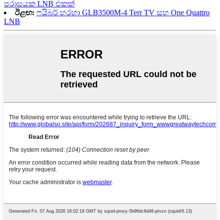
පරාසයක LNB එකක්
ඊළඟ:
ෆයිබර් හරහා GLB3500M-4 Terr TV සහ One Quattro
LNB