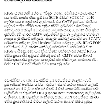
RFoG යන්නෙහි තේරුම "වීදුරු හරහා රේඩියෝ සංඛ්‍යාතය"
යන්නයි. තාක්ෂණික ප්‍රමිතිය SCTE විසින් SCTE-174-2010
ලේඛනයේ නිකුත් කර ඇති අතර, එය CATV ප්‍රස්ථාර මාර්ගය
ලේසර් සක්‍රිය කිරීම සහ අක්‍රිය කිරීම ද්වි-මාර්ග ඔප්ටිකල්
නෝඩයට කේබල් මොඩමයේ උඩුගත සංඥා ලැබෙන විට අර්ථ
දක්වයි. ද්වි-මාර්ග CATV පද්ධතියේ ප්‍රධාන උත්සුකය වන්නේ
ආපසු පැමිණීමේ ශබ්දයයි. සියලුම කේබල් මොඩම හෝ CATV
පර්යන්ත ශබ්ද නැවත Headend වෙත යවනු ලැබේ. RFoG PON
පද්ධතියේ, වැඩ කරන කේබල් මොඩමයට සම්බන්ධ වන
RFoG මයික්‍රොනෝඩය ක්‍රියාත්මක වන්නේ අනෙකුත් RFoG
මයික්‍රොනෝඩ අක්‍රියව තිබියදී පමණි. CMTS වෙත RFoG
මයික්‍රොනෝඩ ප්‍රතිලාභ සංඥාවක් පමණක් ඇත, සාමාන්‍ය ද්වි-
මාර්ග CATV පද්ධතියට වඩා ඉතා අඩු ශබ්ද.
ඩොක්සිස් 3.0 සහ ඩොක්සිස් 3.1 පද්ධතියේ නාලිකා වැඩි
ප්‍රමාණයක් බන්ධනය වන බැවින්, එකම තරංග ආයාම ලේසර්
දෙකක් හෝ වැඩි ගණනක් එකවර එක් ෆොටෝඩියෝඩයකට
පැමිණීම හේතුවෙන් OBI (Optical Beat Interference) ගැටලුවක්
ඇති වේ. OBI වළක්වා ගැනීමට, එකම PON පද්ධතියේ RFoG
මයික්‍රොනෝඩයේ විවිධ ලේසර් තරංග ආයාම තිබිය යුතුය.