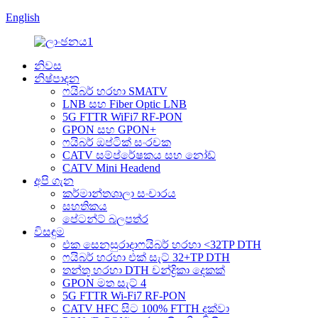
English
නිවස
නිෂ්පාදන
ෆයිබර් හරහා SMATV
LNB සහ Fiber Optic LNB
5G FTTR WiFi7 RF-PON
GPON සහ GPON+
ෆයිබර් ඔප්ටික් සංරචක
CATV සම්ප්රේෂකය සහ නෝඩ්
CATV Mini Headend
අපි ගැන
කර්මාන්තශාලා සංචාරය
සහතිකය
පේටන්ට් බලපත්ර
විසඳුම
එක සෙනසුරාදාෆයිබර් හරහා <32TP DTH
ෆයිබර් හරහා එක් සැට් 32+TP DTH
තන්තු හරහා DTH චන්ද්‍රිකා දෙකක්
GPON මත සැට් 4
5G FTTR Wi-Fi7 RF-PON
CATV HFC සිට 100% FTTH දක්වා