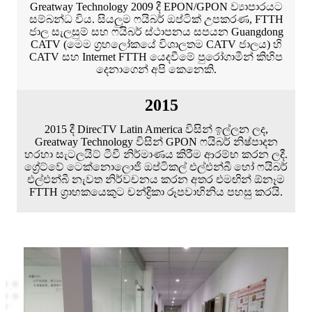
Greatway Technology 2009 දී EPON/GPON ව්‍යාපාරයට
සම්බන්ධ විය. සියලුම ෆයිබර් ඔප්ටික් උපකරණ, FTTH
ජාල සැලසුම් සහ ෆයිබර් ස්ථාපනය සපයන Guangdong
CATV (මෙම ග්‍රහලෝකයේ විශාලතම CATV ජාලය) හි
CATV සහ Internet FTTH යෙදවීමේ පුරෝගාමීන් කිහිප
දෙනාගෙන් අපි කෙනෙකි.
2015
2015 දී DirecTV Latin America විසින් ඉල්ලන ලද,
Greatway Technology විසින් GPON ෆයිබර් නිෂ්පාදන
හරහා සැටලයිට් ටීවී නිර්මාණය කිරීම ආරම්භ කරන ලදී.
ග්‍රේට්වේ ටෙක්නොලොජි ඔප්ටිකල් එල්එන්බී හෝ ෆයිබර්
එල්එන්බී නැවත නිර්වචනය කරන අතර එමඟින් ඕනෑම
FTTH ග්‍රාහකයෙකුට චන්ද්‍රිකා රූපවාහිනිය පහසු කරයි.