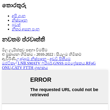
තොරතුරු
අපි ගැන
නිෂ්පාදන
පුවත්
නිතර අසන පැන
නවතම ප්රවෘත්ති
මිල ලැයිස්තුව සඳහා විමසීම
© ප්‍රකාශන හිමිකම - 2010-2022 : සියලුම හිමිකම්
ඇවිරිණි.
උණුසුම් නිෂ්පාදන
-
අඩවි සිතියම
ඔප්ටිකල් LNB
,
SMATV ෆයිබර්
,
GNSS සම්ප්‍රේෂකය
,
RFoG
ONU
,
CATV FTTH ග්‍රාහකය