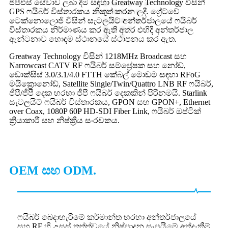
ජීපීඑස් සේවාව ලබා දීම සඳහා Greatway Technology විසින්
GPS ෆයිබර් විස්තාරකය නිකුත් කරන ලදී. ග්‍රේට්වේ
ටෙක්නොලොජි විසින් සැටලයිට් අන්තර්ජාලයේ ෆයිබර්
විස්තාරකය නිර්මාණය කර ඇති අතර එහිදී අන්තර්ජාල
ඇන්ටනාව හොඳම ස්ථානයේ ස්ථාපනය කර ඇත.
Greatway Technology විසින් 1218MHz Broadcast සහ
Narrowcast CATV RF ෆයිබර් සම්ප්‍රේෂක සහ නෝඩ්,
ඩොක්සිස් 3.0/3.1/4.0 FTTH කේබල් මොඩම සඳහා RFoG
මයික්‍රොනෝඩ්, Satellite Single/Twin/Quattro LNB RF ෆයිබර්,
ජීපී/ජීපී දෙක හරහා ජීපී ෆයිබර් දෙකකින් පිරිනමයි. Starlink
සැටලයිට් ෆයිබර් විස්තාරකය, GPON සහ GPON+, Ethernet
over Coax, 1080P 60P HD-SDI Fiber Link, ෆයිබර් ඔප්ටික්
ක්‍රියාකාරී සහ නිෂ්ක්‍රීය සංරචකය.
OEM සහ ODM.
ෆයිබර් බෙදාහැරීමේ කර්මාන්ත හරහා අන්තර්ජාලයේ
සහ RF හි උසස් තත්ත්වයේ නිෂ්පාදන සැපයීමේ අත්දැකීම්