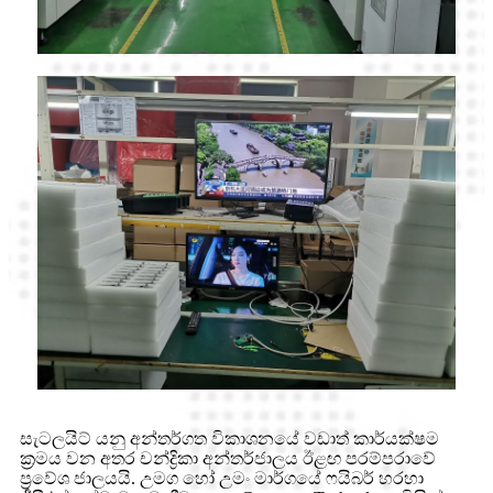
සැටලයිට් යනු අන්තර්ගත විකාශනයේ වඩාත් කාර්යක්ෂම
ක්‍රමය වන අතර චන්ද්‍රිකා අන්තර්ජාලය ඊළඟ පරම්පරාවේ
ප්‍රවේශ ජාලයයි. උමග හෝ උමං මාර්ගයේ ෆයිබර් හරහා