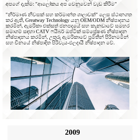
අපගේ දැක්ම: "ආලෝකය අප වෙනුවෙන් වැඩ කිරීම"
"නිර්මාණ නිවසක් සහ කර්මාන්ත ශාලාවක්" ලෙස ස්ථානගත
කර ඇති, Greatway Technology යනු OEM/ODM නිෂ්පාදනය
කරමින්, ඇමරිකා එක්සත් ජනපදයේ සහ කැනඩාවේ සමහර
සමාගම් සඳහා CATV ෆයිබර් ඔප්ටික් සම්ප්‍රේෂණ නිෂ්පාදන
නිෂ්පාදනය කරමින්, උතුරු ඇමරිකාවේ ප්‍රමිතීන් පිරිනමමින්
සහ චීනයේ නිෂ්පාදිත පිරිවැය-ඵලදායී නිෂ්පාදන වේ.
2009