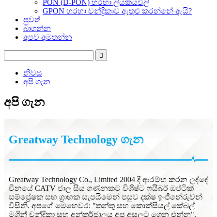
PON (D-PON) හරහා ලියකියවිලි
GPON හරහා චන්ද්‍රිකාව ඇතුළු කරන්නේ ඇයි?
පුවත්
බාගන්න
අපව අමතන්න
නිවස
අපි ගැන
අපි ගැන
Greatway Technology ගැන
Greatway Technology Co., Limited 2004 දී ආරම්භ කරන ලද්දේ
චීනයේ CATV ජාල සිය ගණනකට විශිෂ්ට ෆයිබර් ඔප්ටික්
සම්ප්‍රේෂක සහ ග්‍රාහක සැපයීමෙන් පසුව දක්ෂ ඉංජිනේරුවන්
විසිනි. අපගේ මෙහෙවර: "තන්තු සහ කොක්සියල් කේබල්
මගින් චන්ද්‍රිකා සහ අන්තර්ජාලය අප අසලට ගෙන එන්න".