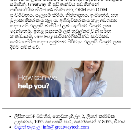
සමඟින්, Greatway හි ප්‍රවීණත්වය පවතින්නේ
පාරිභෝගික නිර්මාණ නිෂ්පාදන, OEM සහ ODM
සංවර්ධනය, සැලසුම් කිරීම, නිෂ්පාදනය, ඉංජිනේරු සහ
මූලාකෘතිකරණය තුළ ය. අභිරුචිකරණය කළ අවශ්‍යතා
සඳහා අපි ඵලදායී බාහිරින් ලබා ගැනීමේ විසඳුම් ලබා
දෙන්නෙමු. ඉහළ සුදුසුකම් ලත් හවුල්කරුවන් සමඟ
කණ්ඩායම්, Greatway පාරිභෝගිකයින්ට සාර්ථකව
සේවය කිරීම සඳහා ප්‍රමුඛතම පිරිවැය ඵලදායී විසඳුම් ලබා
දීමට සමත් වේ.
ලිපිනය:
5F බටහිර, ගොඩනැගිල්ල 2, ලිහේ කාර්මික
උද්‍යානය, 1055 සොංබායි පාර, ෂෙන්සෙන් 518055, චීනය
විද්‍යුත් තැපෑල:
info@greatwaytech.com