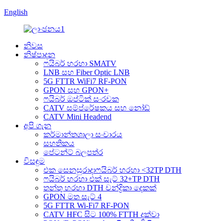
English
නිවස
නිෂ්පාදන
ෆයිබර් හරහා SMATV
LNB සහ Fiber Optic LNB
5G FTTR WiFi7 RF-PON
GPON සහ GPON+
ෆයිබර් ඔප්ටික් සංරචක
CATV සම්ප්රේෂකය සහ නෝඩ්
CATV Mini Headend
අපි ගැන
කර්මාන්තශාලා සංචාරය
සහතිකය
පේටන්ට් බලපත්ර
විසඳුම
එක සෙනසුරාදාෆයිබර් හරහා <32TP DTH
ෆයිබර් හරහා එක් සැට් 32+TP DTH
තන්තු හරහා DTH චන්ද්‍රිකා දෙකක්
GPON මත සැට් 4
5G FTTR Wi-Fi7 RF-PON
CATV HFC සිට 100% FTTH දක්වා