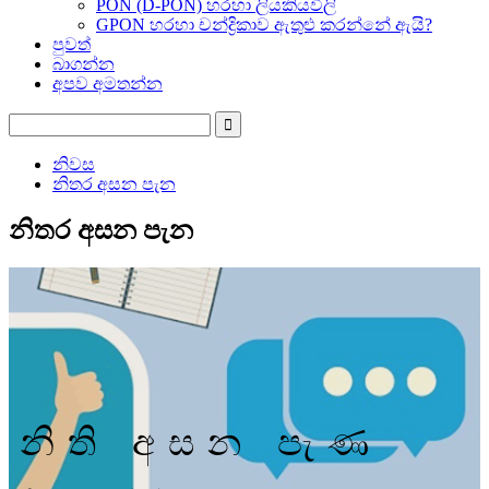
PON (D-PON) හරහා ලියකියවිලි
GPON හරහා චන්ද්‍රිකාව ඇතුළු කරන්නේ ඇයි?
පුවත්
බාගන්න
අපව අමතන්න
නිවස
නිතර අසන පැන
නිතර අසන පැන
නිති අසන පැණ