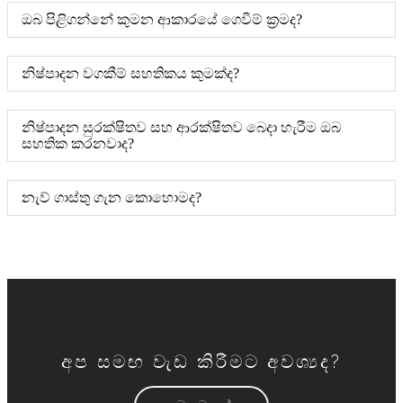
ඔබ පිළිගන්නේ කුමන ආකාරයේ ගෙවීම් ක්‍රමද?
නිෂ්පාදන වගකීම් සහතිකය කුමක්ද?
නිෂ්පාදන සුරක්ෂිතව සහ ආරක්ෂිතව බෙදා හැරීම ඔබ
සහතික කරනවාද?
නැව් ගාස්තු ගැන කොහොමද?
අප සමඟ වැඩ කිරීමට අවශ්‍යද?