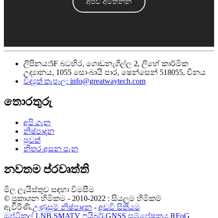
අපව අමතන්න
ලිපිනය:
5F බටහිර, ගොඩනැගිල්ල 2, ලිහේ කාර්මික
උද්‍යානය, 1055 සොංබායි පාර, ෂෙන්සෙන් 518055, චීනය
විද්‍යුත් තැපෑල:
info@greatwaytech.com
තොරතුරු
අපි ගැන
නිෂ්පාදන
පුවත්
නිතර අසන පැන
නවතම ප්රවෘත්ති
මිල ලැයිස්තුව සඳහා විමසීම
© ප්‍රකාශන හිමිකම - 2010-2022 : සියලුම හිමිකම්
ඇවිරිණි.
උණුසුම් නිෂ්පාදන
-
අඩවි සිතියම
ඔප්ටිකල් LNB
,
SMATV ෆයිබර්
,
GNSS සම්ප්‍රේෂකය
,
RFoG