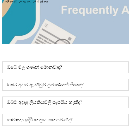
නිතර අසන ප්රශ්න
ඔබේ මිල ගණන් මොනවාද?
ඔබට අවම ඇණවුම් ප්‍රමාණයක් තිබේද?
ඔබට අදාළ ලියකියවිලි සැපයිය හැකිද?
සාමාන්‍ය ඉදිරි කාලය කොපමණද?