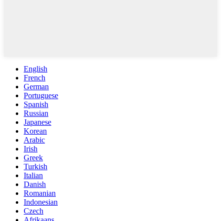
English
French
German
Portuguese
Spanish
Russian
Japanese
Korean
Arabic
Irish
Greek
Turkish
Italian
Danish
Romanian
Indonesian
Czech
Afrikaans